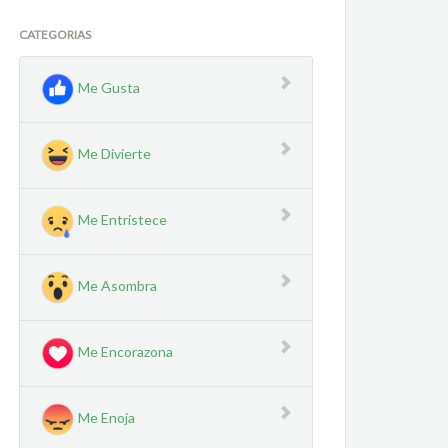
CATEGORIAS
Me Gusta
Me Divierte
Me Entristece
Me Asombra
Me Encorazona
Me Enoja