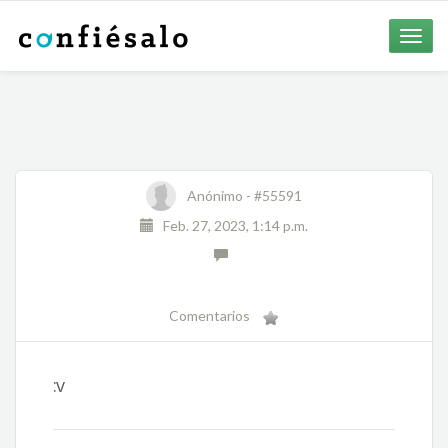
Toggle
naviga
Anónimo -
#55591
Feb. 27, 2023, 1:14 p.m.
Comentarios
:v