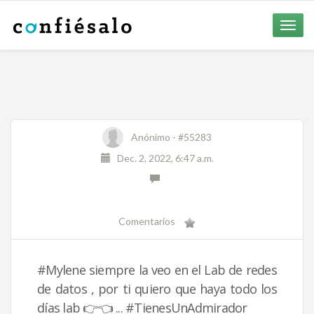
Toggle
naviga
Anónimo -
#55283
Dec. 2, 2022, 6:47 a.m.
Comentarios
#Mylene siempre la veo en el Lab de redes
de datos , por ti quiero que haya todo los
días lab 👉👈 ... #TienesUnAdmirador