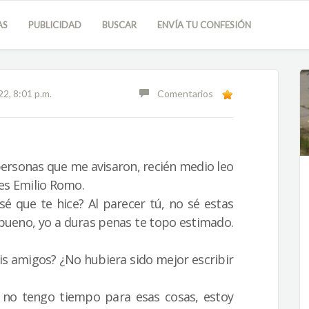
AS
PUBLICIDAD
BUSCAR
ENVÍA TU CONFESIÓN
2, 8:01 p.m.
Comentarios
 personas que me avisaron, recién medio leo
es Emilio Romo.
sé que te hice? Al parecer tú, no sé estas
 bueno, yo a duras penas te topo estimado.
s amigos? ¿No hubiera sido mejor escribir
 no tengo tiempo para esas cosas, estoy