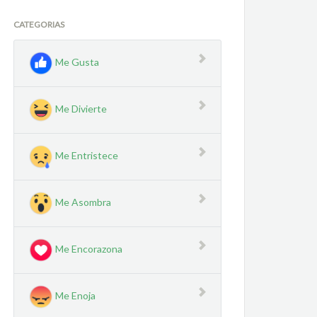
CATEGORIAS
Me Gusta
Me Divierte
Me Entristece
Me Asombra
Me Encorazona
Me Enoja