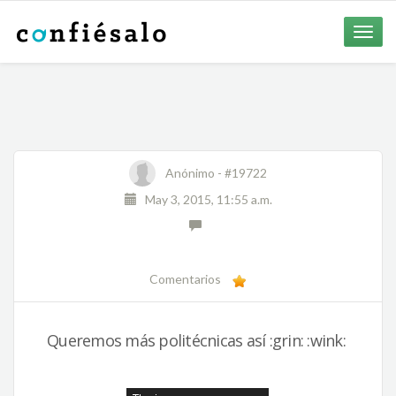
Toggle
naviga
Anónimo -
#19722
May 3, 2015, 11:55 a.m.
Comentarios
Queremos más politécnicas así :grin: :wink: