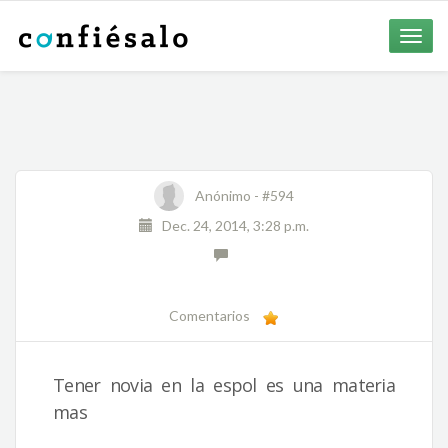
Toggle
naviga
Anónimo -
#594
Dec. 24, 2014, 3:28 p.m.
Comentarios
Tener novia en la espol es una materia
mas